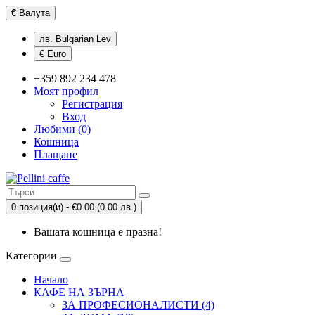
€
Валута
лв. Bulgarian Lev
€ Euro
+359 892 234 478
Моят профил
Регистрация
Вход
Любими (0)
Кошница
Плащане
0 позиция(и) - €0.00 (0.00 лв.)
Вашата кошница е празна!
Категории
Начало
КАФЕ НА ЗЪРНА
ЗА ПРОФЕСИОНАЛИСТИ (4)