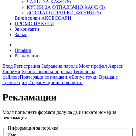
ЧАШИ ЗА КАФЕ (6)
КУТИИ ЗА ОТПАДЪЧНО КАФЕ (3)
ДОЗИРАЩИ ЧАШКИ, ФУНИИ (5)
Виж всички АКСЕСОАРИ
ПРОМО ПАКЕТИ
За контакти
За нас
Профил
Рекламации
Вход
Регистрация
Забравена парола
Моят профил
Адреси
Любими
Хронология на поръчки
Теглене на
файлове
Повтарящи се плащания
Бонус точки
Връщане
Транзакции
Информационен бюлетин
Рекламации
Моля попълнете формата долу, за да изискате номер за
рекламация.
Информация за поръчка
Име