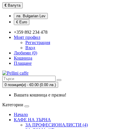
€
Валута
лв. Bulgarian Lev
€ Euro
+359 892 234 478
Моят профил
Регистрация
Вход
Любими (0)
Кошница
Плащане
0 позиция(и) - €0.00 (0.00 лв.)
Вашата кошница е празна!
Категории
Начало
КАФЕ НА ЗЪРНА
ЗА ПРОФЕСИОНАЛИСТИ (4)