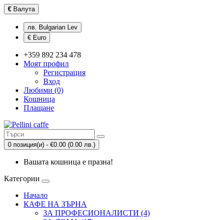
€
Валута
лв. Bulgarian Lev
€ Euro
+359 892 234 478
Моят профил
Регистрация
Вход
Любими (0)
Кошница
Плащане
0 позиция(и) - €0.00 (0.00 лв.)
Вашата кошница е празна!
Категории
Начало
КАФЕ НА ЗЪРНА
ЗА ПРОФЕСИОНАЛИСТИ (4)